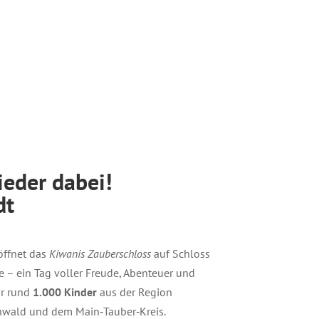
eder dabei!
dt
 öffnet das
Kiwanis Zauberschloss
auf Schloss
e – ein Tag voller Freude, Abenteuer und
ür rund
1.000 Kinder
aus der Region
nwald und dem Main‑Tauber‑Kreis.