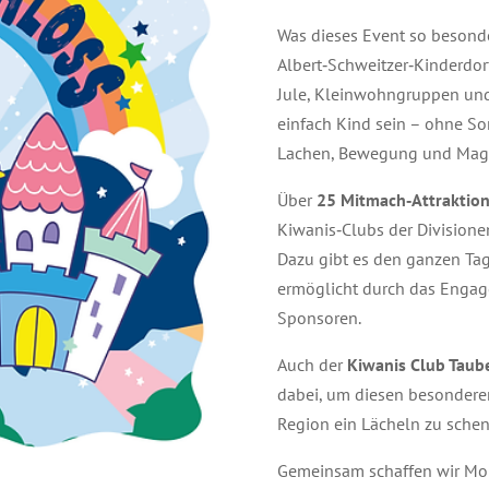
Was dieses Event so besond
Albert‑Schweitzer‑Kinderdorf
Jule, Kleinwohngruppen und
einfach Kind sein – ohne Sor
Lachen, Bewegung und Magi
Über
25 Mitmach‑Attraktio
Kiwanis‑Clubs der Divisione
Dazu gibt es den ganzen Ta
ermöglicht durch das Engage
Sponsoren.
Auch der
Kiwanis Club Taub
dabei, um diesen besondere
Region ein Lächeln zu schen
Gemeinsam schaffen wir Mom